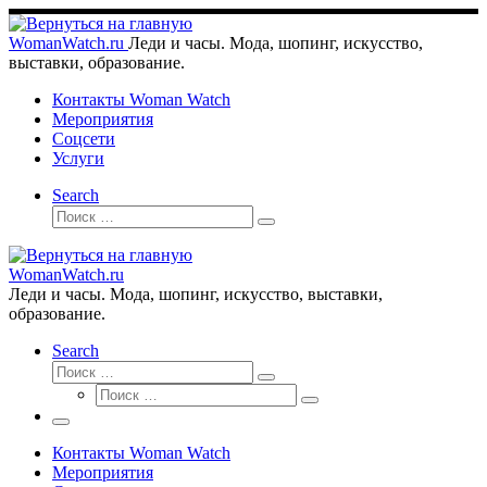
Перейти
к
WomanWatch.ru
Леди и часы. Мода, шопинг, искусство,
содержимому
выставки, образование.
Контакты Woman Watch
Мероприятия
Соцсети
Услуги
Search
Поиск
Поиск
…
WomanWatch.ru
Леди и часы. Мода, шопинг, искусство, выставки,
образование.
Search
Поиск
Поиск
Поиск
…
Поиск
…
Меню
Контакты Woman Watch
Мероприятия