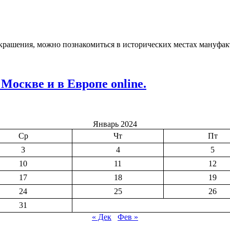
крашения, можно познакомиться в исторических местах мануфак
оскве и в Европе online.
Январь 2024
Ср
Чт
Пт
3
4
5
10
11
12
17
18
19
24
25
26
31
« Дек
Фев »