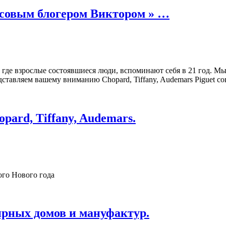
асовым блогером Виктором » …
 где взрослые состоявшиеся люди, вспоминают себя в 21 год. М
ставляем вашему вниманию Chopard, Tiffany, Audemars Piguet с
ard, Tiffany, Audemars.
ого Нового года
ирных домов и мануфактур.